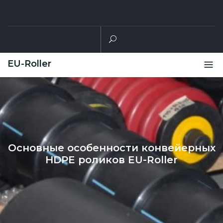
Skip
to
content
EU-Roller
Основные особенности конвейерных
HDPE роликов EU-Roller