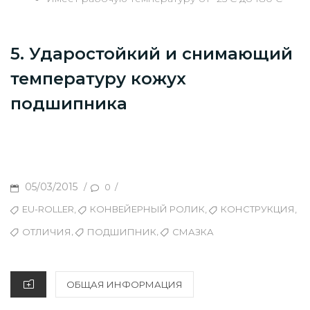
5. Ударостойкий и снимающий
температуру кожух
подшипника
POSTED
05/03/2015
/
/
0
ON
TAGS
,
,
,
EU-ROLLER
КОНВЕЙЕРНЫЙ РОЛИК
КОНСТРУКЦИЯ
,
,
ОТЛИЧИЯ
ПОДШИПНИК
СМАЗКА
CATEGORIES
ОБЩАЯ ИНФОРМАЦИЯ