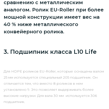
сравнению с металлическим
аналогом. Ролик EU-Roller при более
мощной конструкции имеет вес на
40 % ниже металлического
конвейерного ролика.
3. Подшипник класса L10 Life
Для HDPE роликов EU-Roller, которые оснащены валом
25 мм используется специальный 205 подшипник. Он
отличается тем, что вместо 8 роликов в нем
установлено 9. Это позволяет выдерживать более
высокие нагрузки. Для вала 30 мм используется 306
подшипник.